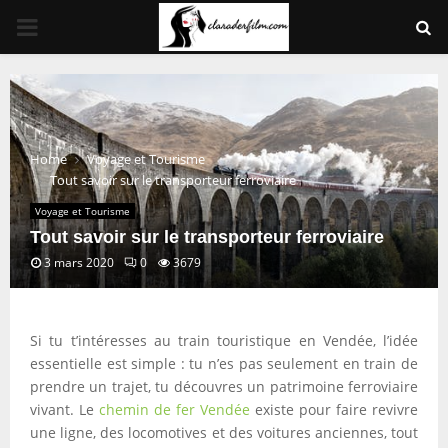
PRIMARY
MENU
Home
Voyage et Tourisme
Tout savoir sur le transporteur ferroviaire
Voyage et Tourisme
Tout savoir sur le transporteur ferroviaire
3 mars 2020
0
3679
Si tu t’intéresses au train touristique en Vendée, l’idée
essentielle est simple : tu n’es pas seulement en train de
prendre un trajet, tu découvres un patrimoine ferroviaire
vivant. Le
chemin de fer Vendée
existe pour faire revivre
une ligne, des locomotives et des voitures anciennes, tout