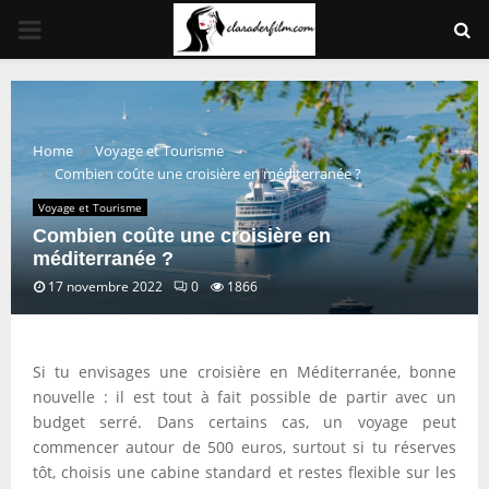
PRIMARY
MENU
Home
Voyage et Tourisme
Combien coûte une croisière en méditerranée ?
Voyage et Tourisme
Combien coûte une croisière en
méditerranée ?
17 novembre 2022
0
1866
Si tu envisages une croisière en Méditerranée, bonne
nouvelle : il est tout à fait possible de partir avec un
budget serré. Dans certains cas, un voyage peut
commencer autour de 500 euros, surtout si tu réserves
tôt, choisis une cabine standard et restes flexible sur les