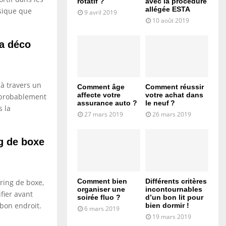
rotatif ?
avec la procédure
allégée ESTA
ysique que
9 avril 2019
10 août 2019
la déco
 à travers un
Comment âge
Comment réussir
affecte votre
votre achat dans
s probablement
assurance auto ?
le neuf ?
s la
27 mars 2019
26 mars 2019
g de boxe
Comment bien
Différents critères
ring de boxe,
organiser une
incontournables
fier avant
soirée fluo ?
d’un bon lit pour
 bon endroit.
bien dormir !
6 mars 2019
19 mars 2019