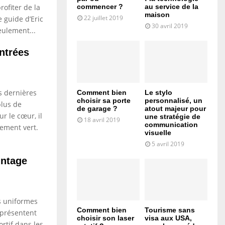
ofiter de la
commencer ?
au service de la
maison
22 juillet 2019
e guide d’Eric
30 avril 2019
eulement...
ntrées
s dernières
Comment bien
Le stylo
choisir sa porte
personnalisé, un
lus de
de garage ?
atout majeur pour
r le cœur, il
une stratégie de
18 avril 2019
communication
ement vert.
visuelle
5 avril 2019
intage
es uniformes
Comment bien
Tourisme sans
i présentent
choisir son laser
visa aux USA,
rtif dans les