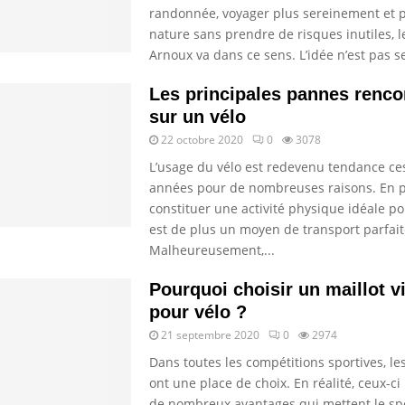
randonnée, voyager plus sereinement et pr
nature sans prendre de risques inutiles, l
Arnoux va dans ce sens. L’idée n’est pas s
Les principales pannes renco
sur un vélo
22 octobre 2020
0
3078
L’usage du vélo est redevenu tendance ce
années pour de nombreuses raisons. En p
constituer une activité physique idéale pou
est de plus un moyen de transport parfait
Malheureusement,...
Pourquoi choisir un maillot v
pour vélo ?
21 septembre 2020
0
2974
Dans toutes les compétitions sportives, l
ont une place de choix. En réalité, ceux-c
de nombreux avantages qui mettent le spo