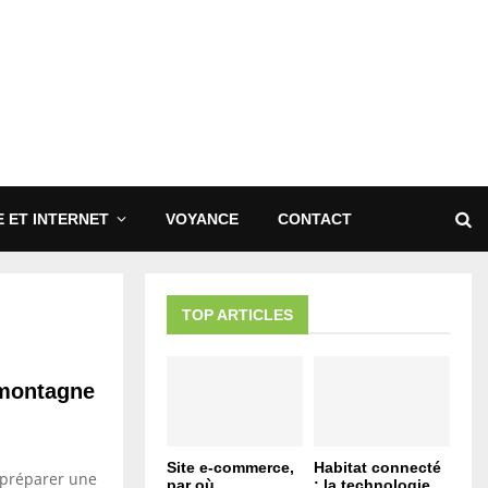
 ET INTERNET
VOYANCE
CONTACT
TOP ARTICLES
 montagne
Site e-commerce,
Habitat connecté
 préparer une
par où
: la technologie