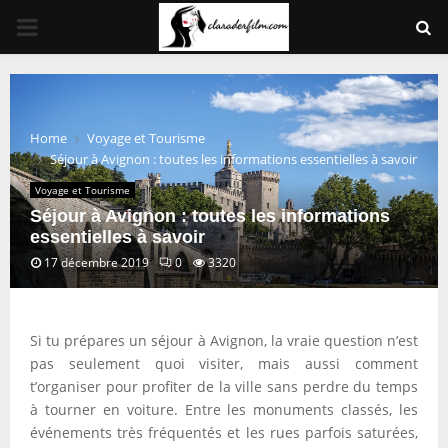
PRIMARY
MENU
Home
Voyage et Tourisme
Séjour à Avignon : toutes les informations essentielles à savoir
Voyage et Tourisme
Séjour à Avignon : toutes les informations
essentielles à savoir
17 décembre 2019
0
3320
Si tu prépares un séjour à Avignon, la vraie question n’est
pas seulement quoi visiter, mais aussi comment
t’organiser pour profiter de la ville sans perdre du temps
à tourner en voiture. Entre les monuments classés, les
événements très fréquentés et les rues parfois saturées,