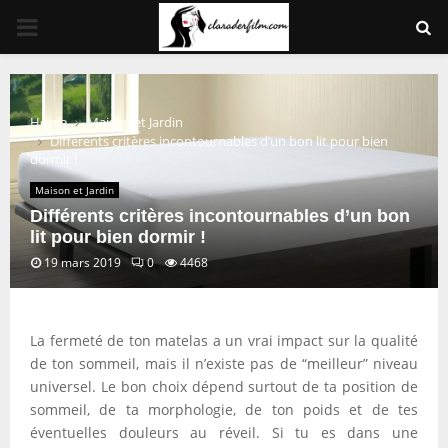
PRIMARY
MENU
Home
Maison et Jardin
Différents critères incontournables d’un bon lit pour bien
dormir !
Maison et Jardin
Différents critères incontournables d’un bon
lit pour bien dormir !
19 mars 2019
0
4468
La fermeté de ton matelas a un vrai impact sur la qualité
de ton sommeil, mais il n’existe pas de “meilleur” niveau
universel. Le bon choix dépend surtout de ta position de
sommeil, de ta morphologie, de ton poids et de tes
éventuelles douleurs au réveil. Si tu es dans une