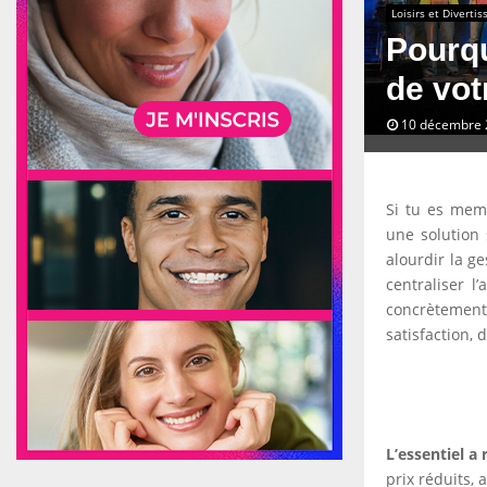
Loisirs et Diverti
Pourqu
de vot
10 décembre 
Si tu es mem
une solution 
alourdir la g
centraliser l
concrètement
satisfaction, 
L’essentiel a 
prix réduits, 