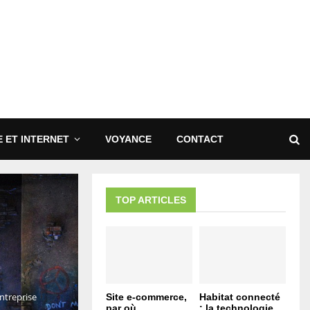
 ET INTERNET
VOYANCE
CONTACT
TOP ARTICLES
entreprise
Site e-commerce,
Habitat connecté
par où
: la technologie