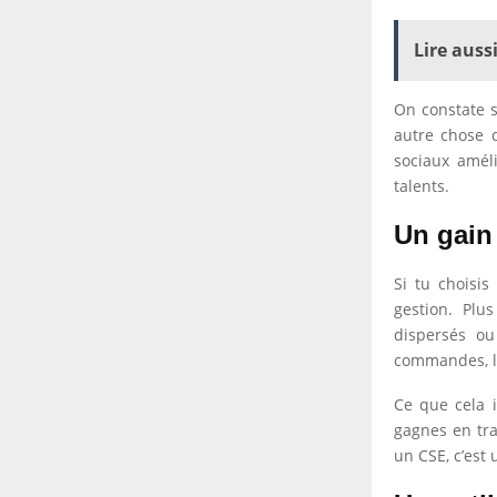
Lire aussi
On constate s
autre chose q
sociaux améli
talents.
Un gain
Si tu choisis
gestion. Plu
dispersés ou 
commandes, le
Ce que cela i
gagnes en tra
un CSE, c’est 