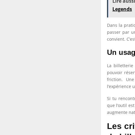
Lire aussi
Legends
Dans la prati
passer par u
convient. C’es
Un usag
La billetteri
pouvoir réser
friction. U
l’expérience u
Si tu rencont
que l’outil es
augmente natu
Les cri