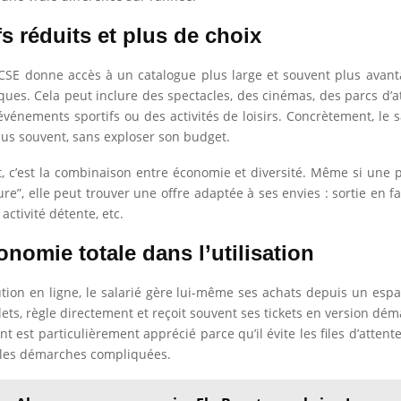
fs réduits et plus de choix
e CSE donne accès à un catalogue plus large et souvent plus avan
ques. Cela peut inclure des spectacles, des cinémas, des parcs d’at
vénements sportifs ou des activités de loisirs. Concrètement, le s
plus souvent, sans exploser son budget.
êt, c’est la combinaison entre économie et diversité. Même si une 
ure”, elle peut trouver une offre adaptée à ses envies : sortie en f
 activité détente, etc.
nomie totale dans l’utilisation
tion en ligne, le salarié gère lui-même ses achats depuis un espac
llets, règle directement et reçoit souvent ses tickets en version dém
 est particulièrement apprécié parce qu’il évite les files d’attente
 les démarches compliquées.