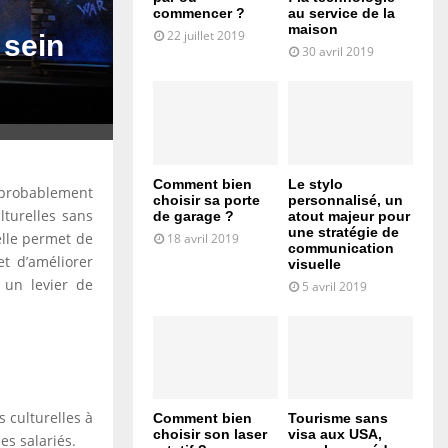
commencer ?
au service de la
maison
22 juillet 2019
 sein
30 avril 2019
Comment bien
Le stylo
 probablement
choisir sa porte
personnalisé, un
lturelles sans
de garage ?
atout majeur pour
une stratégie de
elle permet de
18 avril 2019
communication
et d’améliorer
visuelle
 un levier de
5 avril 2019
s culturelles à
Comment bien
Tourisme sans
choisir son laser
visa aux USA,
es salariés.