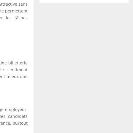
attractive sans
igne permettent
er les tâches
Une billetterie
le sentiment
ivent mieux une
age employeur.
les candidats
rence, surtout