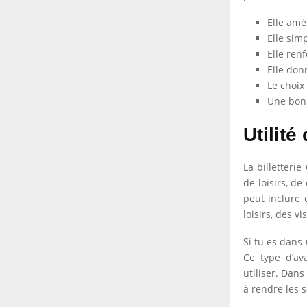
Elle amé
Elle sim
Elle renf
Elle don
Le choix
Une bonn
Utilité
La billetteri
de loisirs, d
peut inclure 
loisirs, des v
Si tu es dans 
Ce type d’av
utiliser. Dans
à rendre les s