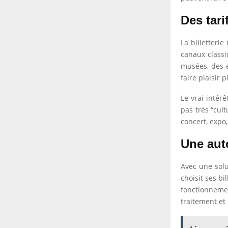
Des tari
La billetteri
canaux classi
musées, des é
faire plaisir 
Le vrai intér
pas très “cult
concert, expo,
Une auto
Avec une solu
choisit ses bi
fonctionnement
traitement et