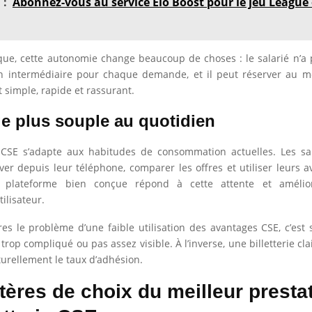
 :
Abonnez-vous au service Elo Boost pour le jeu League 
que, cette autonomie change beaucoup de choses : le salarié n’a
n intermédiaire pour chaque demande, et il peut réserver au m
t simple, rapide et rassurant.
e plus souple au quotidien
e CSE s’adapte aux habitudes de consommation actuelles. Les sa
ver depuis leur téléphone, comparer les offres et utiliser leurs 
ne plateforme bien conçue répond à cette attente et amélio
tilisateur.
res le problème d’une faible utilisation des avantages CSE, c’est
t trop compliqué ou pas assez visible. À l’inverse, une billetterie clai
rellement le taux d’adhésion.
tères de choix du meilleur presta