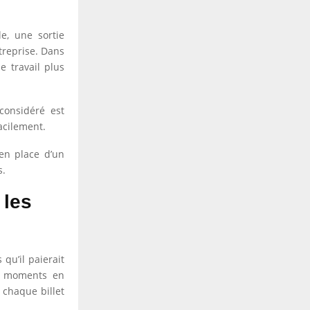
e, une sortie
ntreprise. Dans
e travail plus
considéré est
acilement.
en place d’un
s.
 les
 qu’il paierait
es moments en
 chaque billet