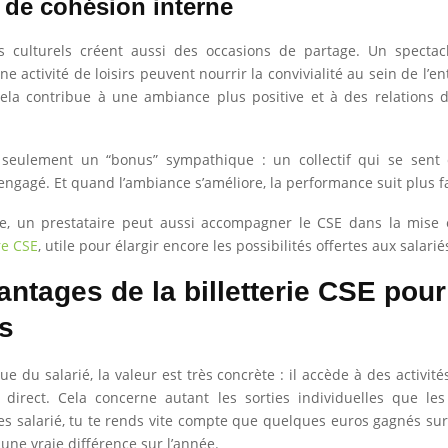
l de cohésion interne
s culturels créent aussi des occasions de partage. Un spectacl
ne activité de loisirs peuvent nourrir la convivialité au sein de l’e
cela contribue à une ambiance plus positive et à des relations d
 seulement un “bonus” sympathique : un collectif qui se sent 
engagé. Et quand l’ambiance s’améliore, la performance suit plus f
e, un prestataire peut aussi accompagner le CSE dans la mise 
re CSE
, utile pour élargir encore les possibilités offertes aux salarié
antages de la billetterie CSE pour
és
e du salarié, la valeur est très concrète : il accède à des activités
 direct. Cela concerne autant les sorties individuelles que l
u es salarié, tu te rends vite compte que quelques euros gagnés sur
une vraie différence sur l’année.