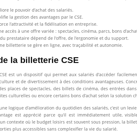
liore le pouvoir d’achat des salariés.
plifie la gestion des avantages par le CSE.
orce l’attractivité et la fidélisation en entreprise.
ne accès à une offre variée : spectacles, cinéma, parcs, bons d’acha
 du prestataire dépend de l’offre, de l’ergonomie et du support.
e billetterie se gère en ligne, avec traçabilité et autonomie.
 de la billetterie CSE
e CSE est un dispositif qui permet aux salariés d’accéder facilemen
e culture et de divertissement à des conditions avantageuses. Conc
des places de spectacles, des billets de cinéma, des entrées dan
isites culturelles ou encore certains bons d’achat selon la solution ch
une logique d’amélioration du quotidien des salariés, c’est un levie
antage est apprécié parce qu’il est immédiatement utile, visibl
 un contexte où le budget loisirs est souvent sous pression, la bille
orties plus accessibles sans complexifier la vie du salarié.