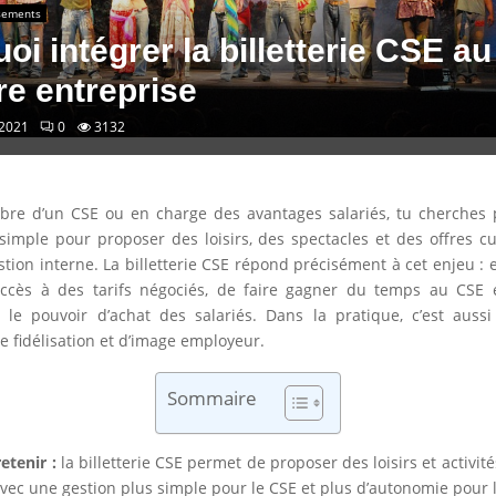
ssements
oi intégrer la billetterie CSE au
re entreprise
2021
0
3132
bre d’un CSE ou en charge des avantages salariés, tu cherches
simple pour proposer des loisirs, des spectacles et des offres cu
estion interne. La billetterie CSE répond précisément à cet enjeu : 
’accès à des tarifs négociés, de faire gagner du temps au CSE 
 le pouvoir d’achat des salariés. Dans la pratique, c’est aussi
de fidélisation et d’image employeur.
Sommaire
retenir :
la billetterie CSE permet de proposer des loisirs et activité
avec une gestion plus simple pour le CSE et plus d’autonomie pour l