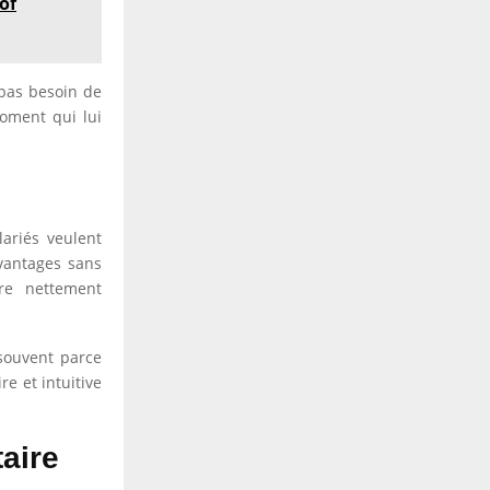
of
 pas besoin de
oment qui lui
lariés veulent
avantages sans
re nettement
 souvent parce
re et intuitive
taire