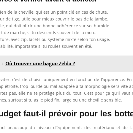
ien de la cheville, qui est un point clé en cas de chute.
ur de tige, utile pour mieux couvrir le bas de la jambe.
le, qui doit offrir une bonne adhérence sur sol humide.
rt de marche, si tu descends souvent de la moto.
ture, avec zip, lacets ou système mixte selon ton usage.
rabilité, importante si tu roules souvent en été.
 :
Où trouver une bague Zelda ?
 éviter, c’est de choisir uniquement en fonction de l’apparence. En
op étroite, trop lourde ou mal adaptée à ta morphologie sera vite 
ortes pas, elle ne te protège plus du tout. C’est pour ça qu’il vaut
es, surtout si tu as le pied fin, large ou une cheville sensible.
dget faut-il prévoir pour les bott
end beaucoup du niveau d’équipement, des matériaux et de l