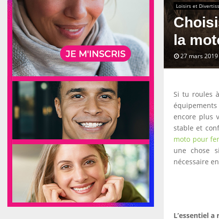
Loisirs et Diverti
Choisi
la mot
27 mars 2019
Si tu roules 
équipements q
encore plus v
stable et con
moto pour f
une chose si
nécessaire en
L’essentiel a 