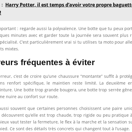
 :
Harry Potter, il est temps d’avoir votre propre baguett
!
mportant : regarde aussi la polyvalence. Une botte que tu peux port
ues minutes avec et garder toute la journée sera souvent plus 
écialisé. C’est particulièrement vrai si tu utilises ta moto pour alle
ets mixtes.
reurs fréquentes à éviter
rreur, c’est de croire qu’une chaussure “montante” suffit à protége
ans renfort spécifique, le maintien reste limité. La deuxième er
ointure. Une botte trop grande bougera, une botte trop serrée gêne
e nuire au confort sur route.
aussi souvent que certaines personnes choisissent une paire un
s découvrent qu’elle est trop chaude, trop rigide ou peu pratique à
ieux vaut tester la fermeture, le flex à la marche et la sensation s
ied. Ce sont des détails très concrets qui changent tout à l’usage.