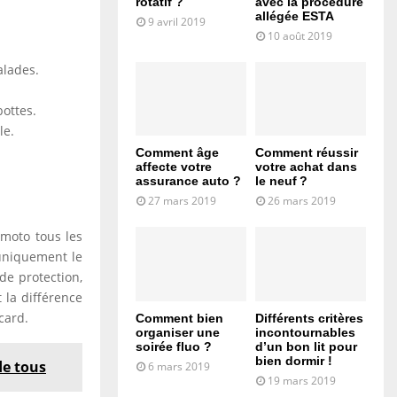
rotatif ?
avec la procédure
allégée ESTA
9 avril 2019
10 août 2019
alades.
bottes.
le.
Comment âge
Comment réussir
affecte votre
votre achat dans
assurance auto ?
le neuf ?
27 mars 2019
26 mars 2019
 moto tous les
 uniquement le
 de protection,
t la différence
card.
Comment bien
Différents critères
organiser une
incontournables
soirée fluo ?
d’un bon lit pour
bien dormir !
de tous
6 mars 2019
19 mars 2019