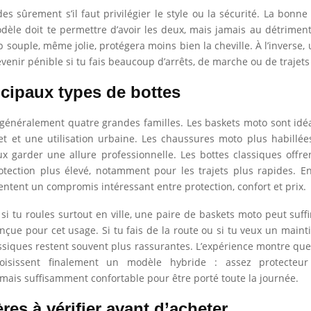
s sûrement s’il faut privilégier le style ou la sécurité. La bonne 
èle doit te permettre d’avoir les deux, mais jamais au détrimen
 souple, même jolie, protégera moins bien la cheville. À l’inverse,
evenir pénible si tu fais beaucoup d’arrêts, de marche ou de trajets
ncipaux types de bottes
généralement quatre grandes familles. Les baskets moto sont idéa
et et une utilisation urbaine. Les chaussures moto plus habillé
ux garder une allure professionnelle. Les bottes classiques offr
tection plus élevé, notamment pour les trajets plus rapides. En
entent un compromis intéressant entre protection, confort et prix.
 si tu roules surtout en ville, une paire de baskets moto peut suffi
onçue pour cet usage. Si tu fais de la route ou si tu veux un maint
assiques restent souvent plus rassurantes. L’expérience montre q
oisissent finalement un modèle hybride : assez protecteur
mais suffisamment confortable pour être porté toute la journée.
ères à vérifier avant d’acheter