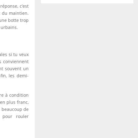
réponse, c’est
t du maintien.
 une botte trop
 urbains.
les si tu veux
es conviennent
ent souvent un
fin, les demi-
re à condition
ien plus franc,
ue beaucoup de
 pour rouler