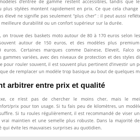
 modèles d’entrée de gamme restent accessibles, tandis que le
 plus stylées montent rapidement en prix. Ce que cela change p
us élevé ne signifie pas seulement “plus cher” : il peut aussi reflé
 meilleure durabilité ou un confort supérieur sur la durée.
s, on trouve des baskets moto autour de 80 à 170 euros selon les 
 souvent autour de 150 euros, et des modèles plus premium
 euros. Certaines marques comme Dainese, Eleveit, Falco o
 gammes variées, avec des niveaux de protection et des styles dif
e pour rouler souvent, il est souvent plus pertinent d’investir un p
 que de remplacer un modèle trop basique au bout de quelques m
arbitrer entre prix et qualité
exe, ce n’est pas de chercher le moins cher, mais le meil
nfort/prix pour ton usage. Si tu fais peu de kilomètres, un modè
suffire. Si tu roules régulièrement, il est recommandé de viser u
n vrai maintien et une semelle plus robuste. Dans la majorité des
é qui évite les mauvaises surprises au quotidien.