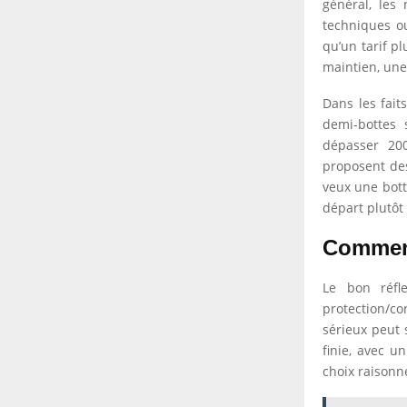
général, les
techniques ou
qu’un tarif pl
maintien, une
Dans les fait
demi-bottes
dépasser 200
proposent des
veux une bott
départ plutôt
Comment 
Le bon réfl
protection/co
sérieux peut 
finie, avec u
choix raisonn