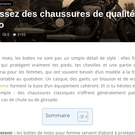
ssements
ssez des chaussures de qualité
o
0
3193
à moto, les bottes ne sont pas un simple détail de style : elles f
ui protègent vraiment tes pieds, tes chevilles et une partie d
rai pour les femmes, qui ont souvent besoin d’un modèle à la fo
fortable au quotidien. Un casque, des gants, un blouson et de v
emme
forment la base d’un équipement cohérent. Et si tu hésites e
mple : des chaussures classiques n’offrent généralement pa
 cas de chute ou de glissade.
Sommaire
retenir :
les bottes de moto pour femme servent d’abord à protéger l