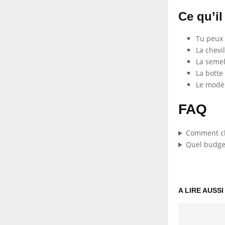
Ce qu’il
Tu peux 
La chevi
La semel
La botte
Le modèl
FAQ
Comment cho
Quel budget
A LIRE AUSSI