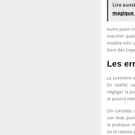
Lire aussi
magique 
Autre point i
marcher quelq
modèle très sp
faire des traj
Les er
La première e
En réalité, s
négliger la p
et pourra mêm
On constate 
son look, pui
la pratique, m
ou le repose-p