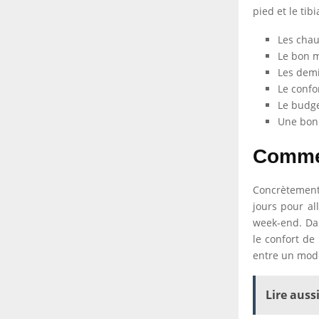
pied et le ti
Les chau
Le bon m
Les demi
Le confo
Le budge
Une bonn
Commen
Concrètement,
jours pour al
week-end. Dans
le confort de 
entre un modè
Lire aussi