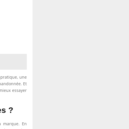
 pratique, une
abandonnée. Et
 mieux essayer
es ?
a marque. En