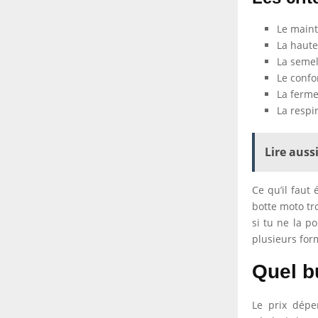
Le maint
La haute
La semel
Le confo
La ferme
La respi
Lire aussi
Ce qu’il faut
botte moto tr
si tu ne la p
plusieurs form
Quel bu
Le prix dép