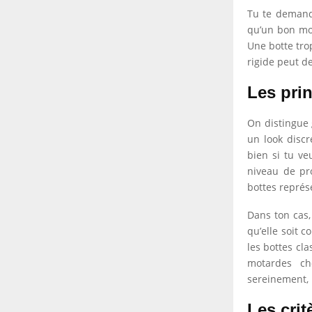
Tu te demande
qu’un bon mod
Une botte trop
rigide peut d
Les pri
On distingue 
un look discr
bien si tu ve
niveau de pro
bottes représ
Dans ton cas,
qu’elle soit c
les bottes cl
motardes ch
sereinement, 
Les crit