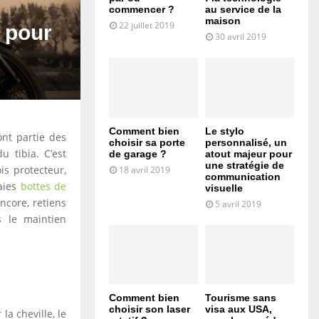
commencer ?
au service de la
maison
22 juillet 2019
 pour
30 avril 2019
Comment bien
Le stylo
ont partie des
choisir sa porte
personnalisé, un
u tibia. C’est
de garage ?
atout majeur pour
une stratégie de
is protecteur,
18 avril 2019
communication
raies
bottes de
visuelle
ncore, retiens
5 avril 2019
s le maintien
Comment bien
Tourisme sans
choisir son laser
visa aux USA,
a cheville, le