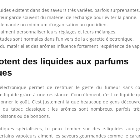
quides existent dans des saveurs très variées, parfois surprenantes.
eur garde souvent du matériel de rechange pour éviter la panne.
 demande un minimum d’organisation au quotidien.
 aiment personnaliser leurs réglages et leurs mélanges.
tudes sont normales dans l’univers de la cigarette électronique.
 du matériel et des arômes influence fortement l’expérience de vap
potent des liquides aux parfums
ues
 électronique permet de restituer le geste du fumeur sans c
e-liquide grâce à une résistance. Concrètement, c’est ce liquide q
donner le goût. C’est justement là que beaucoup de gens découvr
nt du tabac classique : les arômes sont nombreux, parfois tr
boissons ou de bonbons.
tiques spécialisées, tu peux tomber sur des e-liquides aux g
ertains vapoteurs aiment les saveurs gourmandes comme le carame