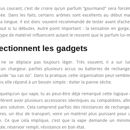
lus courant, c’est de croire qu’un parfum “gourmand” sera forc
née. Dans les faits, certains arômes sont excellents au début m
a longue. Il est donc souvent recommandé de tester avant d’ach
tout si tu débutes. Autre point important : la sensation en gorge
e type de matériel influencent autant le ressenti que le parfum lui
lectionnent les gadgets
ne se déplace pas toujours léger. Très souvent, il a sur lui
, un chargeur, parfois plusieurs accus ou batteries de rechange
iquide “au cas où”. Dans la pratique, cette organisation peut semble
ais elle répond à un besoin simple : éviter la panne sèche.
 quelqu’un qui vape, tu as peut-être déjà remarqué cette logique d
èrent avoir plusieurs accessoires identiques ou compatibles, afi
sans solution. Cela comprend parfois des résistances de rechang
es, un étui de transport, voire un matériel plus puissant pour u
ve. Ce que cela implique, c’est que la vape demande un minim
ée, réservoir rempli, résistance en bon état.