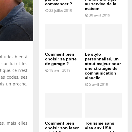
commencer ?
au service de la
maison
22 juillet 2019
30 avril 2019
Comment bien
Le stylo
bitudes bien à
choisir sa porte
personnalisé, un
sur lui et les
de garage ?
atout majeur pour
une stratégie de
ique, ce n’est
18 avril 2019
communication
ses codes, ses
visuelle
ais un proche,
5 avril 2019
s, mais elles
Comment bien
Tourisme sans
choisir son laser
visa aux USA,