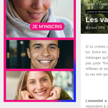
Home
Loisir
Loisirs et Diverti
Les va
9 avril 2019
Si tu croises
lui. Entre le
mélanges qu’i
pas juste “fu
réflexes et s
tu vas voir qu
L’essentiel a 
répondent à d