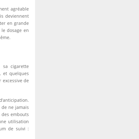
ément agréable
ais deviennent
eter en grande
, le dosage en
-même.
 sa cigarette
, et quelques
r excessive de
’anticipation.
n de ne jamais
e, des embouts
ne utilisation
um de suivi :