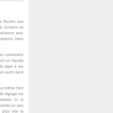
 flacons, aux
e. Certains ne
xpérience avec
batterie. Dans
ins combinent
ent un liquide
 la vape à ses
 un autre peut
 au même titre
de réglage est
mation, ils la
demande un peu
 plus vite la