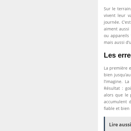
Sur le terrai
vivent leur v
journée. C’es
aiment aussi 
ou appareils 
mais aussi d’
Les erre
La première e
bien jusqu’au
l’imagine. L
Résultat : go
alors que le
accumulent d
fiable et bie
Lire aussi