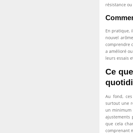
résistance ou
Comment
En pratique, 
nouvel arôme
comprendre ce
a amélioré ou
leurs essais 
Ce que
quotid
Au fond, ces
surtout une r
un minimum d’
ajustements p
que cela chan
comprenant mi