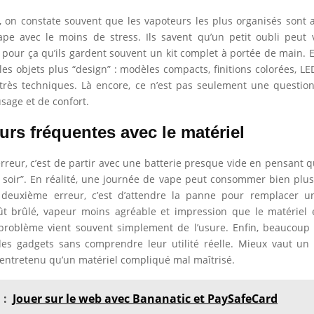
n, on constate souvent que les vapoteurs les plus organisés sont 
ape avec le moins de stress. Ils savent qu’un petit oubli peut 
t pour ça qu’ils gardent souvent un kit complet à portée de main. Et
les objets plus “design” : modèles compacts, finitions colorées, LE
très techniques. Là encore, ce n’est pas seulement une questio
usage et de confort.
urs fréquentes avec le matériel
rreur, c’est de partir avec une batterie presque vide en pensant q
 soir”. En réalité, une journée de vape peut consommer bien plus
a deuxième erreur, c’est d’attendre la panne pour remplacer un
ût brûlé, vapeur moins agréable et impression que le matériel 
 problème vient souvent simplement de l’usure. Enfin, beaucoup
es gadgets sans comprendre leur utilité réelle. Mieux vaut un 
n entretenu qu’un matériel compliqué mal maîtrisé.
 :
Jouer sur le web avec Bananatic et PaySafeCard