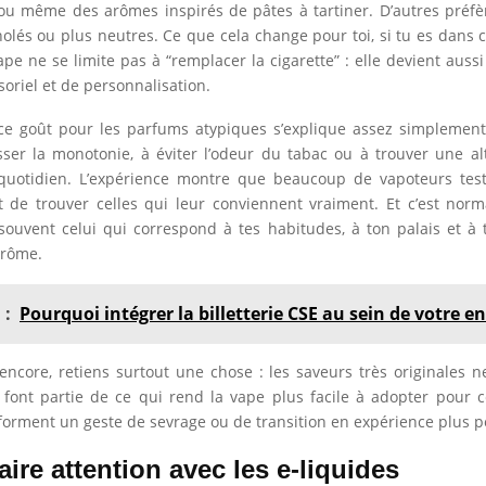
ou même des arômes inspirés de pâtes à tartiner. D’autres préfè
holés ou plus neutres. Ce que cela change pour toi, si tu es dans ce
vape ne se limite pas à “remplacer la cigarette” : elle devient auss
soriel et de personnalisation.
 ce goût pour les parfums atypiques s’explique assez simplement
ser la monotonie, à éviter l’odeur du tabac ou à trouver une al
quotidien. L’expérience montre que beaucoup de vapoteurs test
 de trouver celles qui leur conviennent vraiment. Et c’est norm
t souvent celui qui correspond à tes habitudes, à ton palais et à
arôme.
 :
Pourquoi intégrer la billetterie CSE au sein de votre e
 encore, retiens surtout une chose : les saveurs très originales 
s font partie de ce qui rend la vape plus facile à adopter pour c
sforment un geste de sevrage ou de transition en expérience plus p
aire attention avec les e-liquides