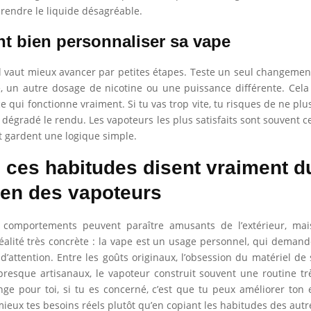
 rendre le liquide désagréable.
 bien personnaliser sa vape
il vaut mieux avancer par petites étapes. Teste un seul changement 
, un autre dosage de nicotine ou une puissance différente. Cela
 qui fonctionne vraiment. Si tu vas trop vite, tu risques de ne plus
 dégradé le rendu. Les vapoteurs les plus satisfaits sont souvent c
et gardent une logique simple.
 ces habitudes disent vraiment d
ien des vapoteurs
 comportements peuvent paraître amusants de l’extérieur, mais 
éalité très concrète : la vape est un usage personnel, qui demand
attention. Entre les goûts originaux, l’obsession du matériel de 
resque artisanaux, le vapoteur construit souvent une routine tr
ge pour toi, si tu es concerné, c’est que tu peux améliorer ton
eux tes besoins réels plutôt qu’en copiant les habitudes des autr