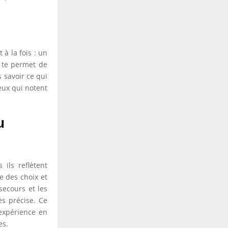
à la fois : un
 te permet de
 savoir ce qui
eux qui notent
u
ils reflètent
e des choix et
secours et les
ès précise. Ce
 expérience en
es.