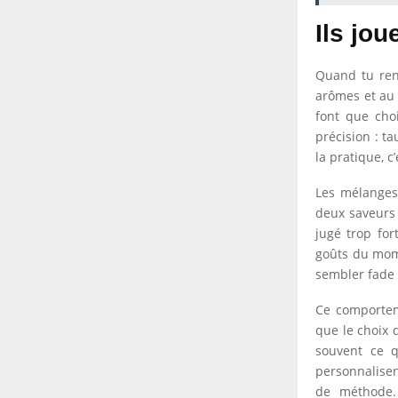
Ils jou
Quand tu ren
arômes et au 
font que choi
précision : t
la pratique, c
Les mélanges
deux saveurs 
jugé trop for
goûts du mome
sembler fade 
Ce comporteme
que le choix 
souvent ce qu
personnalisen
de méthode. 