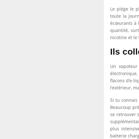
Le piège le p
toute la jour
écœurants à l
quantité, sur
nicotine et l
Ils col
Un vapoteur 
électronique
flacons d’e-l
l’extérieur, m
Si tu connais
Beaucoup préf
se retrouver 
supplémentair
plus intensi
batterie charg