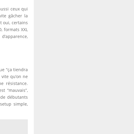
aussi ceux qui
vite gâcher la
 oui, certains
D, formats XXL
n d’apparence,
ue “ça tiendra
 vite qu’on ne
e résistance.
est “mauvais”,
 de débutants
setup simple,