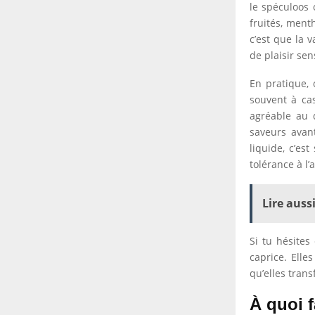
le spéculoos 
fruités, ment
c’est que la 
de plaisir sen
En pratique,
souvent à cas
agréable au 
saveurs avant
liquide, c’es
tolérance à l’
Lire aussi
Si tu hésites
caprice. Elle
qu’elles tran
À quoi f