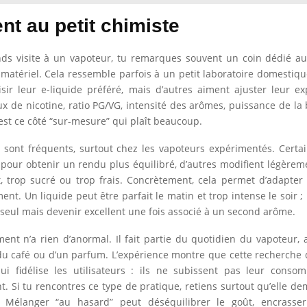
ent au petit chimiste
ds visite à un vapoteur, tu remarques souvent un coin dédié aux
matériel. Cela ressemble parfois à un petit laboratoire domestiqu
sir leur e-liquide préféré, mais d’autres aiment ajuster leur e
aux de nicotine, ratio PG/VG, intensité des arômes, puissance de la 
’est ce côté “sur-mesure” qui plaît beaucoup.
 sont fréquents, surtout chez les vapoteurs expérimentés. Certa
pour obtenir un rendu plus équilibré, d’autres modifient légèrem
t, trop sucré ou trop frais. Concrètement, cela permet d’adapter
nt. Un liquide peut être parfait le matin et trop intense le soir ;
seul mais devenir excellent une fois associé à un second arôme.
nt n’a rien d’anormal. Il fait partie du quotidien du vapoteur,
du café ou d’un parfum. L’expérience montre que cette recherche 
i fidélise les utilisateurs : ils ne subissent pas leur consom
t. Si tu rencontres ce type de pratique, retiens surtout qu’elle 
Mélanger “au hasard” peut déséquilibrer le goût, encrasser