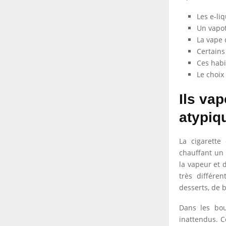
Les e-li
Un vapot
La vape
Certains
Ces habi
Le choix
Ils va
atypiq
La cigarette
chauffant un 
la vapeur et 
très différe
desserts, de 
Dans les bou
inattendus. C