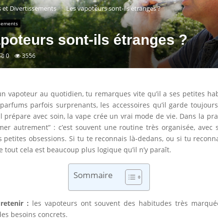
s et Divertissements
Les vapoteurs sont-ils étranges ?
ssements
poteurs sont-ils étranges ?
0
3556
 un vapoteur au quotidien, tu remarques vite qu’il a ses petites ha
s parfums parfois surprenants, les accessoires qu’il garde toujours 
l prépare avec soin, la vape crée un vrai mode de vie. Dans la prat
mer autrement” : c’est souvent une routine très organisée, avec 
es petites obsessions. Si tu te reconnais là-dedans, ou si tu reconn
e tout cela est beaucoup plus logique qu’il n’y paraît.
Sommaire
retenir :
les vapoteurs ont souvent des habitudes très marquée
es besoins concrets.