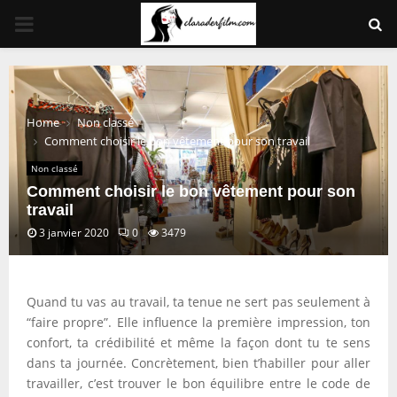
PRIMARY
MENU
Home
Non classé
Comment choisir le bon vêtement pour son travail
Non classé
Comment choisir le bon vêtement pour son
travail
3 janvier 2020
0
3479
Quand tu vas au travail, ta tenue ne sert pas seulement à
“faire propre”. Elle influence la première impression, ton
confort, ta crédibilité et même la façon dont tu te sens
dans ta journée. Concrètement, bien t’habiller pour aller
travailler, c’est trouver le bon équilibre entre le code de