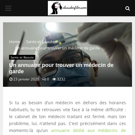
PRIMARY
MENU
Home
Sante et Beaute
Un annuaire pour trouver un médecin de garde
Sante et Beaute
Un annuaire pour trouver un médecin de
garde
23 janvier 2020
0
3232
Si tu as besoin d’un médecin en dehors des horaires
habituels, tu te retrouves vite face à la même difficulté :
le cabinet de ton médecin traitant est fermé, mais ton
problème, lui, n’attend pas. C’est précisément dans ces
moments-là qu’un
annuaire dédié aux médecins de