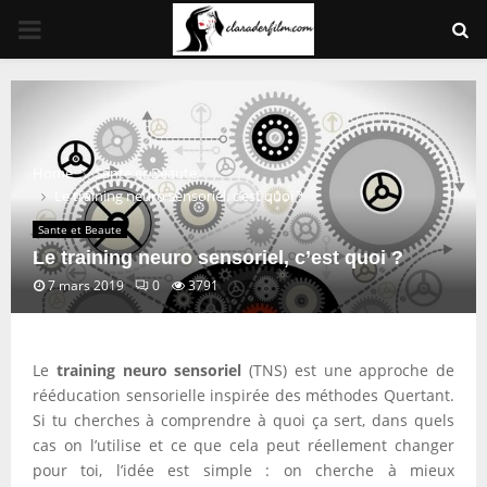
PRIMARY
MENU
Home
Sante et Beaute
Le training neuro sensoriel, c’est quoi ?
Sante et Beaute
Le training neuro sensoriel, c’est quoi ?
7 mars 2019
0
3791
Le
training neuro sensoriel
(TNS) est une approche de
rééducation sensorielle inspirée des méthodes Quertant.
Si tu cherches à comprendre à quoi ça sert, dans quels
cas on l’utilise et ce que cela peut réellement changer
pour toi, l’idée est simple : on cherche à mieux