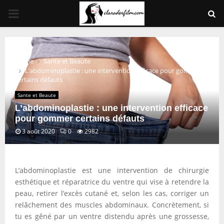
PRIMARY
MENU
Home
Sante et Beaute
L’abdominoplastie : une intervention efficace pour gommer
certains défauts
Sante et Beaute
L’abdominoplastie : une intervention efficace
pour gommer certains défauts
3 août 2020
0
2982
L’abdominoplastie est une intervention de chirurgie
esthétique et réparatrice du ventre qui vise à retendre la
peau, retirer l’excès cutané et, selon les cas, corriger un
relâchement des muscles abdominaux. Concrètement, si
tu es gêné par un ventre distendu après une grossesse,