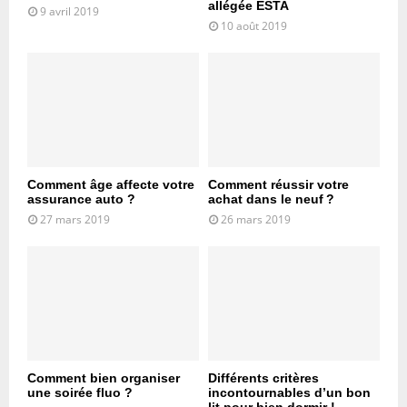
allégée ESTA
9 avril 2019
10 août 2019
Comment âge affecte votre
Comment réussir votre
assurance auto ?
achat dans le neuf ?
27 mars 2019
26 mars 2019
Comment bien organiser
Différents critères
une soirée fluo ?
incontournables d’un bon
lit pour bien dormir !