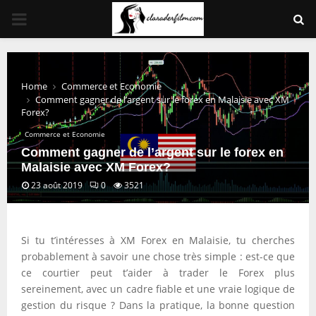
PRIMARY
MENU
Home
Commerce et Economie
Comment gagner de l’argent sur le forex en Malaisie avec XM
Forex?
Commerce et Economie
Comment gagner de l’argent sur le forex en
Malaisie avec XM Forex?
23 août 2019
0
3521
Si tu t’intéresses à XM Forex en Malaisie, tu cherches
probablement à savoir une chose très simple : est-ce que
ce courtier peut t’aider à trader le Forex plus
sereinement, avec un cadre fiable et une vraie logique de
gestion du risque ? Dans la pratique, la bonne question