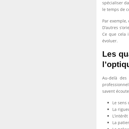
spécialiser da
le temps de c
Par exemple, c
D’autres s’or
Ce que cela i
évoluer.
Les qu
l’optiq
Au-delà des d
professionnel
savent écoute
Le sens d
La rigue
L’intérêt
La patie