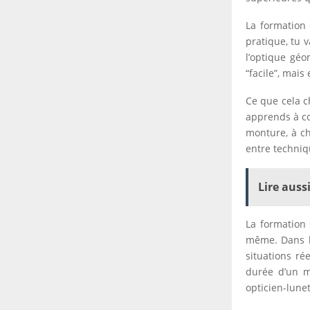
La formation
pratique, tu v
l’optique géo
“facile”, mais
Ce que cela c
apprends à co
monture, à ch
entre techniqu
Lire aussi
La formation 
même. Dans la
situations ré
durée d’un mo
opticien-lunet