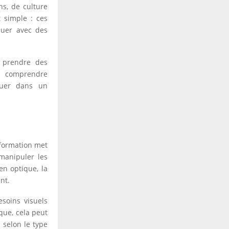
hs, de culture
t simple : ces
quer avec des
r prendre des
ur comprendre
luer dans un
 formation met
 manipuler les
en optique, la
nt.
soins visuels
que, cela peut
 selon le type