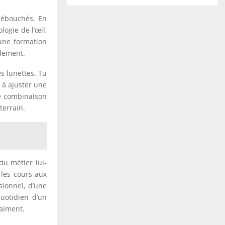
débouchés. En
logie de l’œil,
 une formation
idement.
s lunettes. Tu
 à ajuster une
te combinaison
terrain.
du métier lui-
 les cours aux
sionnel, d’une
quotidien d’un
raiment.