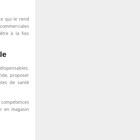
ce qui le rend
s commerciales
être à la fois
le
ndispensables.
ande, proposer
ntes de santé
es compétences
ler en magasin