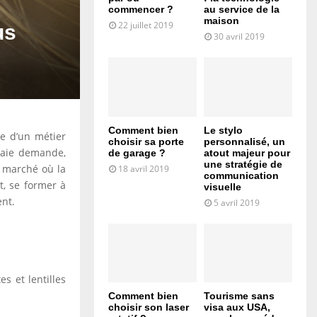
commencer ?
au service de la
maison
22 juillet 2019
us
30 avril 2019
Comment bien
Le stylo
he d’un métier
choisir sa porte
personnalisé, un
vraie demande,
de garage ?
atout majeur pour
une stratégie de
 marché où la
18 avril 2019
communication
t, se former à
visuelle
ent.
5 avril 2019
s et lentilles
Comment bien
Tourisme sans
choisir son laser
visa aux USA,