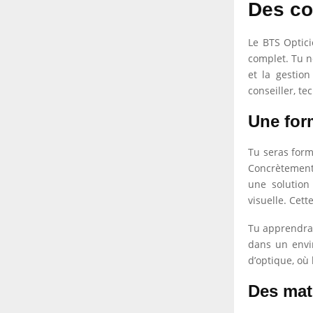
Des co
Le BTS Optici
complet. Tu n
et la gestion
conseiller, te
Une for
Tu seras form
Concrètement,
une solution
visuelle. Cet
Tu apprendras
dans un envir
d’optique, où
Des mati