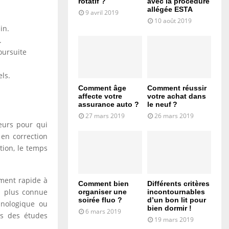
rotatif ?
avec la procédure
allégée ESTA
9 avril 2019
10 août 2019
in.
.
oursuite
els.
Comment âge
Comment réussir
affecte votre
votre achat dans
assurance auto ?
le neuf ?
27 mars 2019
26 mars 2019
teurs pour qui
 en correction
tion, le temps
ement rapide à
Comment bien
Différents critères
la plus connue
organiser une
incontournables
soirée fluo ?
d’un bon lit pour
hnologique ou
bien dormir !
6 mars 2019
ns des études
19 mars 2019