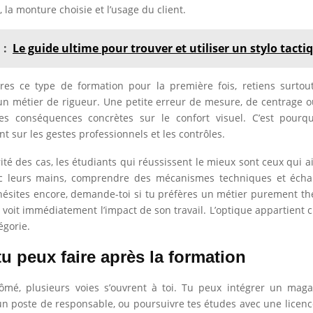
 la monture choisie et l’usage du client.
 :
Le guide ultime pour trouver et utiliser un stylo tacti
tres ce type de formation pour la première fois, retiens surtou
 un métier de rigueur. Une petite erreur de mesure, de centrage
es conséquences concrètes sur le confort visuel. C’est pourqu
nt sur les gestes professionnels et les contrôles.
ité des cas, les étudiants qui réussissent le mieux sont ceux qui ai
vec leurs mains, comprendre des mécanismes techniques et écha
u hésites encore, demande-toi si tu préfères un métier purement t
n voit immédiatement l’impact de son travail. L’optique appartient c
égorie.
u peux faire après la formation
ômé, plusieurs voies s’ouvrent à toi. Tu peux intégrer un maga
un poste de responsable, ou poursuivre tes études avec une licence