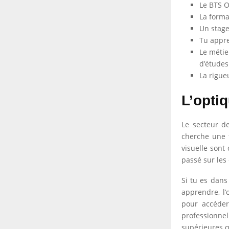
Le BTS O
La forma
Un stage
Tu appre
Le métie
d’études
La rigueu
L’optiq
Le secteur de
cherche une f
visuelle sont
passé sur les 
Si tu es dans
apprendre, l’
pour accéder
professionne
supérieures q