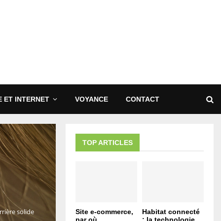
 ET INTERNET
VOYANCE
CONTACT
TOP ARTICLES
rière solide
Site e-commerce,
Habitat connecté
par où
: la technologie