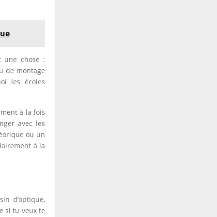
que
t une chose :
 ou de montage
oi les écoles
ment à la fois
nger avec les
héorique ou un
lairement à la
sin d’optique,
 si tu veux te