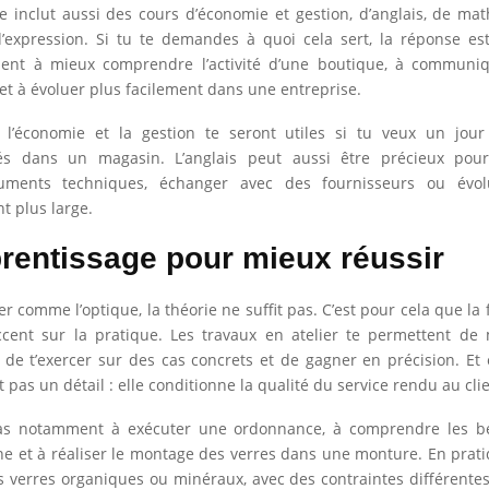
inclut aussi des cours d’économie et gestion, d’anglais, de mat
’expression. Si tu te demandes à quoi cela sert, la réponse es
ident à mieux comprendre l’activité d’une boutique, à communi
 et à évoluer plus facilement dans une entreprise.
 l’économie et la gestion te seront utiles si tu veux un jou
tés dans un magasin. L’anglais peut aussi être précieux po
cuments techniques, échanger avec des fournisseurs ou évo
 plus large.
rentissage pour mieux réussir
r comme l’optique, la théorie ne suffit pas. C’est pour cela que la
ccent sur la pratique. Les travaux en atelier te permettent de
de t’exercer sur des cas concrets et de gagner en précision. Et 
t pas un détail : elle conditionne la qualité du service rendu au clie
s notamment à exécuter une ordonnance, à comprendre les be
e et à réaliser le montage des verres dans une monture. En prati
 verres organiques ou minéraux, avec des contraintes différentes