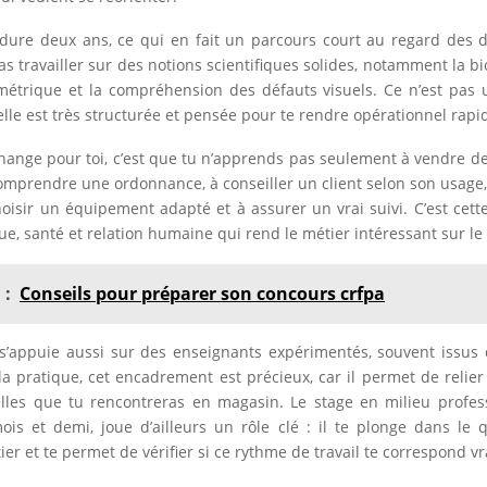
 dure deux ans, ce qui en fait un parcours court au regard des 
as travailler sur des notions scientifiques solides, notamment la bio
métrique et la compréhension des défauts visuels. Ce n’est pas
 elle est très structurée et pensée pour te rendre opérationnel rap
hange pour toi, c’est que tu n’apprends pas seulement à vendre de
mprendre une ordonnance, à conseiller un client selon son usage,
oisir un équipement adapté et à assurer un vrai suivi. C’est cet
e, santé et relation humaine qui rend le métier intéressant sur le 
 :
Conseils pour préparer son concours crfpa
s’appuie aussi sur des enseignants expérimentés, souvent issus 
 pratique, cet encadrement est précieux, car il permet de relier
elles que tu rencontreras en magasin. Le stage en milieu profes
is et demi, joue d’ailleurs un rôle clé : il te plonge dans le 
ier et te permet de vérifier si ce rythme de travail te correspond v