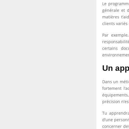
Le programme 
générale et d
matières t’a
clients variés
Par exemple,
responsabili
certains do
environnement
Un app
Dans un métie
fortement l’a
équipements, 
précision n’es
Tu apprendra
d’une personn
concerner des