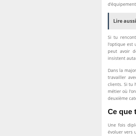
d’équipement,
Lire aussi
Si tu rencon
l’optique est
peut avoir d
insistent auta
Dans la major
travailler a
clients. Si t
métier où l’o
deuxième cat
Ce que t
Une fois dipl
évoluer vers 