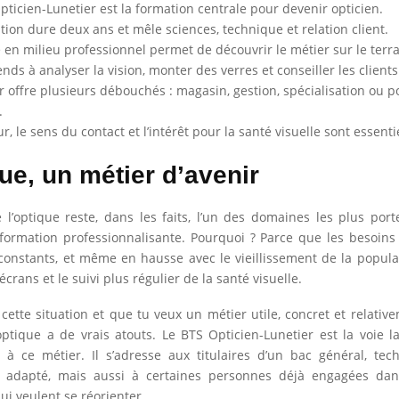
pticien-Lunetier est la formation centrale pour devenir opticien.
tion dure deux ans et mêle sciences, technique et relation client.
 en milieu professionnel permet de découvrir le métier sur le terra
nds à analyser la vision, monter des verres et conseiller les clients
r offre plusieurs débouchés : magasin, gestion, spécialisation ou p
.
r, le sens du contact et l’intérêt pour la santé visuelle sont essenti
ue, un métier d’avenir
 l’optique reste, dans les faits, l’un des domaines les plus por
ormation professionnalisante. Pourquoi ? Parce que les besoins
 constants, et même en hausse avec le vieillissement de la popula
écrans et le suivi plus régulier de la santé visuelle.
 cette situation et que tu veux un métier utile, concret et relativ
optique a de vrais atouts. Le BTS Opticien-Lunetier est la voie 
 à ce métier. Il s’adresse aux titulaires d’un bac général, tec
l adapté, mais aussi à certaines personnes déjà engagées da
ui veulent se réorienter.