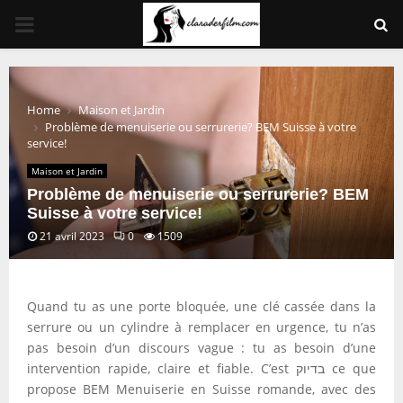
PRIMARY
MENU
Home
Maison et Jardin
Problème de menuiserie ou serrurerie? BEM Suisse à votre
service!
Maison et Jardin
Problème de menuiserie ou serrurerie? BEM
Suisse à votre service!
21 avril 2023
0
1509
Quand tu as une porte bloquée, une clé cassée dans la
serrure ou un cylindre à remplacer en urgence, tu n’as
pas besoin d’un discours vague : tu as besoin d’une
intervention rapide, claire et fiable. C’est בדיוק ce que
propose BEM Menuiserie en Suisse romande, avec des