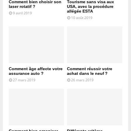
Comment bien choisir son
Tourisme sans visa aux
laser rotatif ?
USA, avec la procédure
allégée ESTA
9 avril 2019
10 août 2019
Comment âge affecte votre
Comment réussir votre
assurance auto ?
achat dans le neuf ?
27 mars 2019
26 mars 2019
Comment bien organiser
Différents critères