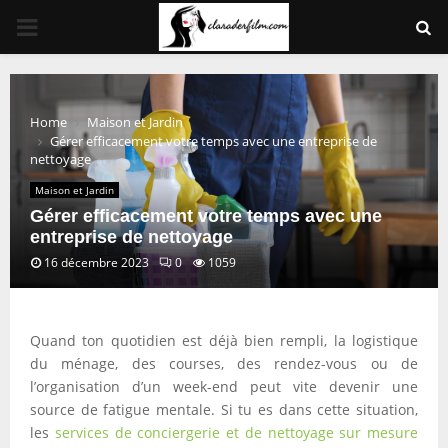
PRIMARY
MENU
Home
Maison et Jardin
Gérer efficacement votre temps avec une entreprise de
nettoyage
Maison et Jardin
Gérer efficacement votre temps avec une
entreprise de nettoyage
16 décembre 2023
0
1059
Quand ton quotidien est déjà bien rempli, la logistique
du ménage, des courses, des rendez-vous ou de
l’organisation d’un week-end peut vite devenir une
source de fatigue mentale. Si tu es dans cette situation,
les
services de conciergerie et de nettoyage sur mesure