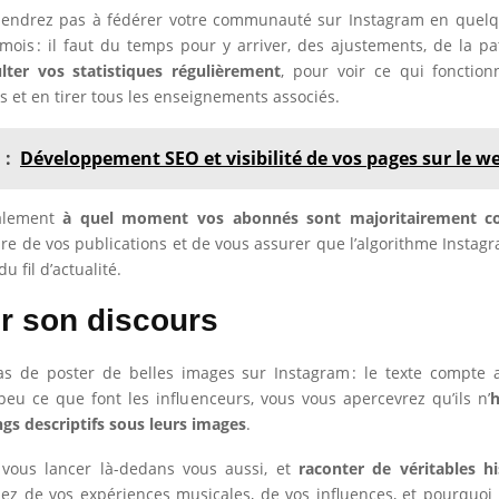
iendrez pas à fédérer votre communauté sur Instagram en quel
ois : il faut du temps pour y arriver, des ajustements, de la pat
ulter
vos statistiques régulièrement
, pour voir ce qui fonction
s et en tirer tous les enseignements associés.
 :
Développement SEO et visibilité de vos pages sur le w
alement
à quel moment vos abonnés sont majoritairement c
eure de vos publications et de vous assurer que l’algorithme Instag
u fil d’actualité.
r son discours
pas de poster de belles images sur Instagram : le texte compte a
eu ce que font les influenceurs, vous vous apercevrez qu’ils n’
h
ngs descriptifs sous leurs images
.
vous lancer là-dedans vous aussi, et
raconter de véritables hi
rlez de vos expériences musicales, de vos influences, et pourquoi