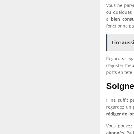
Vous ne parv
ou quelques m
à
bien cons
fonctionne pa
Lire aussi
Regardez ég
d’ajuster l’h
posts en tête d
Soigne
Il ne suffit 
regardez un p
rédiger de lo
Vous pouvez 
abonnés
. Pa