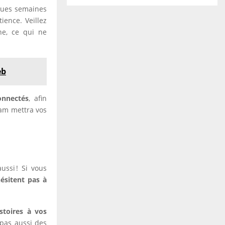
ques semaines
ience. Veillez
ne, ce qui ne
eb
onnectés
, afin
ram mettra vos
ussi ! Si vous
ésitent pas à
stoires à vos
 pas aussi des