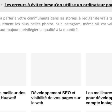
 :
Les erreurs à éviter lorsqu’on utilise un ordinateur po
 à parler à votre communauté dans les stories, à rédiger de vrais 
uement les plus belles photos. Sur Instagram, même s’il est val
faut toujours privilégier la qualité à la quantité.
e meilleur des
Développement SEO et
Les meilleure
é Huawei!
visibilité de vos pages sur
pour dévelop
le web
compte Insta