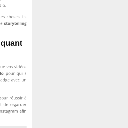
dio.
es choses, ils
 Le
storytelling
iquant
ue vos vidéos
do
pour qu’ils
badge avec un
our réussir à
it de regarder
Instagram afin