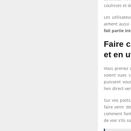
coulisses et d
Les utilisate
aiment aussi 
fait partie i
Faire 
et en u
Vous prenez
soient vues 
puissent vous
lien direct ve
Sur vos posts,
faire venir d
comment font 
de voir s’ils 