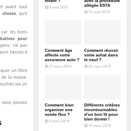
rotatif ?
avec la procédure
allégée ESTA
it avant tout
9 avril 2019
10 août 2019
s choses
, qu’il
 car les bons
itatives pour
oyens : ne pas
Comment âge
Comment réussir
ieurs heures à
affecte votre
votre achat dans
assurance auto ?
le neuf ?
27 mars 2019
26 mars 2019
uer un filtre
 de la masse.
etouches via un
: vous pouvez
Comment bien
Différents critères
organiser une
incontournables
soirée fluo ?
d’un bon lit pour
bien dormir !
s
6 mars 2019
19 mars 2019