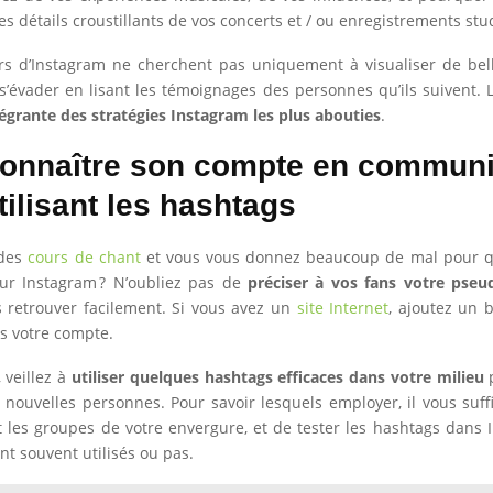
es détails croustillants de vos concerts et / ou enregistrements stu
urs d’Instagram ne cherchent pas uniquement à visualiser de bell
s’évader en lisant les témoignages des personnes qu’ils suivent.
ntégrante des stratégies Instagram les plus abouties
.
connaître son compte en commun
tilisant les hashtags
 des
cours de chant
et vous vous donnez beaucoup de mal pour q
sur Instagram ? N’oubliez pas de
préciser à vos fans votre pseu
 retrouver facilement. Si vous avez un
site Internet
, ajoutez un 
rs votre compte.
 veillez à
utiliser quelques hashtags efficaces dans votre milieu
p
e nouvelles personnes. Pour savoir lesquels employer, il vous suff
les groupes de votre envergure, et de tester les hashtags dans 
sont souvent utilisés ou pas.