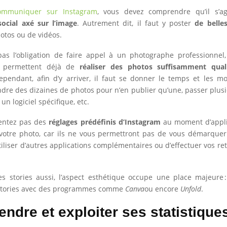
ommuniquer sur Instagram
, vous devez comprendre qu’il s’ag
social axé sur l’image
. Autrement dit, il faut y poster
de belle
hotos ou de vidéos.
pas l’obligation de faire appel à un photographe professionnel,
 permettent déjà de
réaliser des photos suffisamment qual
ependant, afin d’y arriver, il faut se donner le temps et les m
ndre des dizaines de photos pour n’en publier qu’une, passer plus
un logiciel spécifique, etc.
entez pas des
réglages prédéfinis d’Instagram
au moment d’appliq
 votre photo, car ils ne vous permettront pas de vous démarquer
utiliser d’autres applications complémentaires ou d’effectuer vos r
es stories aussi, l’aspect esthétique occupe une place majeure 
 stories avec des programmes comme
Canva
ou encore
Unfold
.
ndre et exploiter ses statistique