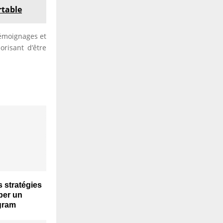
rtable
témoignages et
orisant d’être
s stratégies
per un
gram