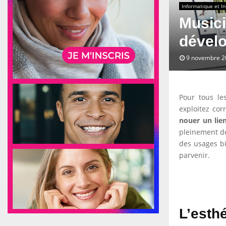
Informatique et In
Musici
dével
9 novembre 2
Pour tous les
exploitez cor
nouer un lien
pleinement de
des usages bi
parvenir.
L’esth