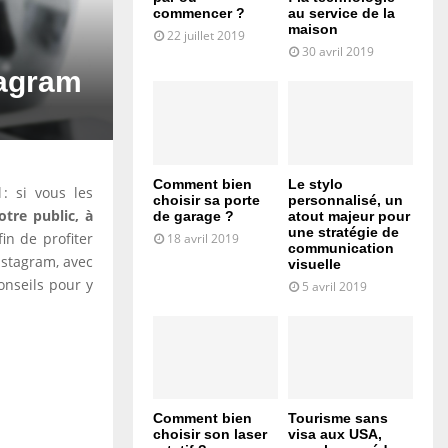
commencer ?
au service de la
maison
22 juillet 2019
30 avril 2019
tagram
Comment bien
Le stylo
 : si vous les
choisir sa porte
personnalisé, un
otre public, à
de garage ?
atout majeur pour
une stratégie de
in de profiter
18 avril 2019
communication
nstagram, avec
visuelle
onseils pour y
5 avril 2019
Comment bien
Tourisme sans
choisir son laser
visa aux USA,