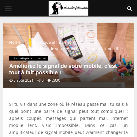
PRIMARY
MENU
Home
Informatique et Internet
Améliorez le signal de votre mobile, c’est tout à fait possible !
Informatique et Internet
Améliorez le signal de votre mobile, c’est
tout à fait possible !
5 août 2021
0
2830
Si tu vis dans une zone où le réseau passe mal, tu sais à
quel point une barre de signal peut tout compliquer :
appels coupés, messages qui partent mal, internet
mobile lent, visio impossible. Dans ce cas, un
amplificateur de signal mobile peut vraiment changer la