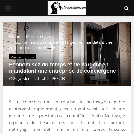
PRIMARY
MENU
Home
Maison et Jardin
Economisez du temps et de l’argent en mandatant une
entreprise de conciergerie
Maison et Jardin
Economisez du temps et de l’argent en
mandatant une entreprise de conciergerie
26 janvier 2020
0
3208
Si tu cherches une entreprise de nettoyage capable
d’intervenir rapidement, avec un vrai savoir-faire et une
gamme de prestations complète, Alpha-Nettoyage
répond à des besoins très concrets: entretien courant,
nettoyage ponctuel, remise en état après travaux,