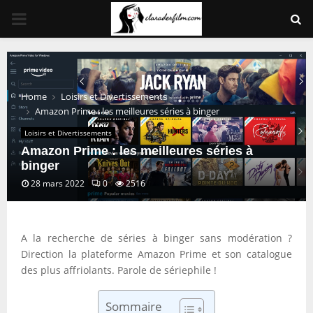
PRIMARY
MENU
Home
Loisirs et Divertissements
Amazon Prime : les meilleures séries à binger
Loisirs et Divertissements
Amazon Prime : les meilleures séries à
binger
28 mars 2022
0
2516
A la recherche de séries à binger sans modération ?
Direction la plateforme Amazon Prime et son catalogue
des plus affriolants. Parole de sériephile !
Sommaire