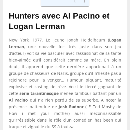
Hunters avec Al Pacino et
Logan Lerman
New York, 1977. Le jeune Jonah Heidelbaum (
Logan
Lerman
, une nouvelle fois très juste dans son jeu
d’acteur) voit sa vie basculer avec l’assassinat de sa tante
bien-aimée qu’il considérait comme sa mère. En plein
deuil, il apprend que cette dernière appartenait à un
groupe de chasseurs de Nazis, groupe qu’il n’hésite pas à
rejoindre pour la venger… Humour piquant, maturité
explosive et casting de rêve. Voici le tiercé gagnant de
cette
série tarantinesque
menée tambour battant par un
Al Pacino
qui n’a rien perdu de sa superbe. A noter la
présence inattendue de
Josh Radnor
(LE Ted Mosby de
How i met your mother) aussi méconnaissable
qu’irrésistible dans le rôle d’un comédien has been qui
traque et zigouille du SS à tout-va.