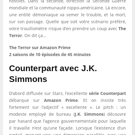
hostiles. Dans la seconde, direction la Seconde Guerre
mondiale et la communauté nippo-américaine. Là encore,
une entité démoniaque va semer le trouble, et la mort,
sur son passage. Quelle que soit votre scénario préféré,
votre trouillomètre risque d’en prendre un coup avec
The
Terror
. On dit ça…
The Terror sur Amazon Prime
2 saisons de 10 épisodes de 45 minutes
Counterpart avec J.K.
Simmons
D’abord diffusée sur Starz, l’excellente
série Counterpart
débarque sur
Amazon Prime
. Et on insiste très
fortement sur l’adjectif « excellente ». Le pitch : un
modeste employé de bureau (
J.K. Simmons
) découvre
par hasard que l’agence gouvernementale pour laquelle
il travaille n’est qu’une façade. Lorsque l’existence d’un
portail, menant vers une dimension parallèle, avec une