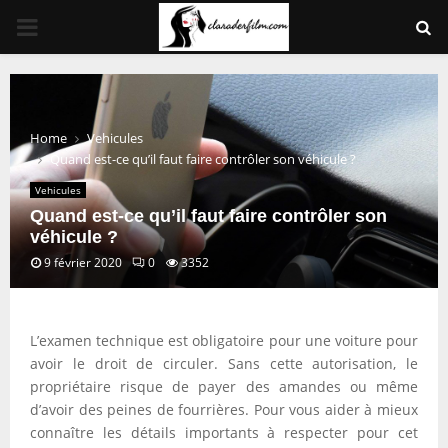
PRIMARY
MENU
Home
Vehicules
Quand est-ce qu’il faut faire contrôler son véhicule ?
Vehicules
Quand est-ce qu’il faut faire contrôler son
véhicule ?
9 février 2020
0
3352
L’examen technique est obligatoire pour une voiture pour
avoir le droit de circuler. Sans cette autorisation, le
propriétaire risque de payer des amandes ou même
d’avoir des peines de fourrières. Pour vous aider à mieux
connaître les détails importants à respecter pour cet