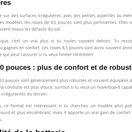
ères
 sur des surfaces irrégulières, avec des petites aspérités ou mê
les modèles, les roues de 8,5 pouces sont plus pertinentes. Elles o
ssent mieux les défauts du sol.
ique, c’est un vrai plus si tu roules souvent dehors. Tu ress
 tu gagnes en confort. Les roues 8,5 pouces sont aussi souvent a
e qui peut rassurer si tu veux limiter l’entretien.
0 pouces : plus de confort et de robus
 10 pouces sont généralement plus robustes et souvent équipées 
 : la conduite est plus douce, surtout si tu veux un hoverboard capa
irrégularités du terrain.
s, ce format est intéressant si tu cherches un modèle plus poly
lourd et plus encombrant, mais il apporte un vrai gain de confort s
s.