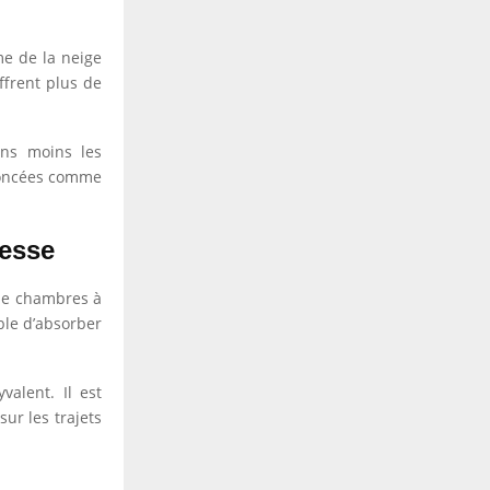
me de la neige
ffrent plus de
ens moins les
nnoncées comme
tesse
de chambres à
ble d’absorber
valent. Il est
ur les trajets