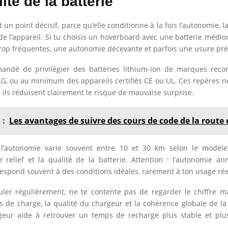
ité de la batterie
t un point décisif, parce qu’elle conditionne à la fois l’autonomie, la
de l’appareil. Si tu choisis un hoverboard avec une batterie médioc
rop fréquentes, une autonomie décevante et parfois une usure pr
mandé de privilégier des batteries lithium-ion de marques re
, ou au minimum des appareils certifiés CE ou UL. Ces repères n
s ils réduisent clairement le risque de mauvaise surprise.
 :
Les avantages de suivre des cours de code de la route 
 l’autonomie varie souvent entre 10 et 30 km selon le modèle
, le relief et la qualité de la batterie. Attention : l’autonomie a
respond souvent à des conditions idéales, rarement à ton usage rée
uler régulièrement, ne te contente pas de regarder le chiffre ma
s de charge, la qualité du chargeur et la cohérence globale de la 
eur aide à retrouver un temps de recharge plus stable et plu