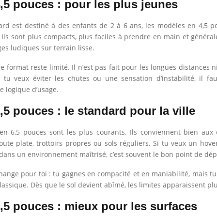
,5 pouces : pour les plus jeunes
ard est destiné à des enfants de 2 à 6 ans, les modèles en 4,5 p
 Ils sont plus compacts, plus faciles à prendre en main et génér
es ludiques sur terrain lisse.
e format reste limité. Il n’est pas fait pour les longues distances n
Si tu veux éviter les chutes ou une sensation d’instabilité, il f
te logique d’usage.
5 pouces : le standard pour la ville
en 6,5 pouces sont les plus courants. Ils conviennent bien aux
oute plate, trottoirs propres ou sols réguliers. Si tu veux un hov
 dans un environnement maîtrisé, c’est souvent le bon point de dép
hange pour toi : tu gagnes en compacité et en maniabilité, mais tu
assique. Dès que le sol devient abîmé, les limites apparaissent plu
,5 pouces : mieux pour les surfaces