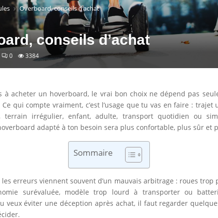
ules
Overboard, conseils d’achat
ard, conseils d’achat
0
3384
s à acheter un hoverboard, le vrai bon choix ne dépend pas seu
 Ce qui compte vraiment, c’est l’usage que tu vas en faire : trajet 
, terrain irrégulier, enfant, adulte, transport quotidien ou sim
hoverboard adapté à ton besoin sera plus confortable, plus sûr et 
Sommaire
, les erreurs viennent souvent d’un mauvais arbitrage : roues trop 
onomie surévaluée, modèle trop lourd à transporter ou batter
u veux éviter une déception après achat, il faut regarder quelques
écider.