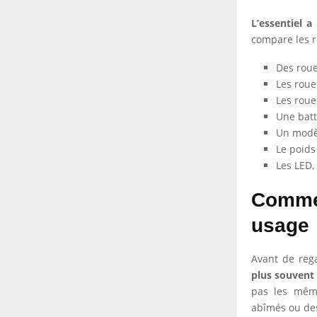
L’essentiel a 
compare les ro
Des roue
Les roue
Les roue
Une batte
Un modèl
Le poids
Les LED,
Commen
usage
Avant de rega
plus souvent 
pas les même
abîmés ou des