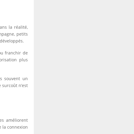
ns la réalité,
mpagne, petits
 développés.
ou franchir de
orisation plus
.
es souvent un
e surcoût n’est
es améliorent
e la connexion