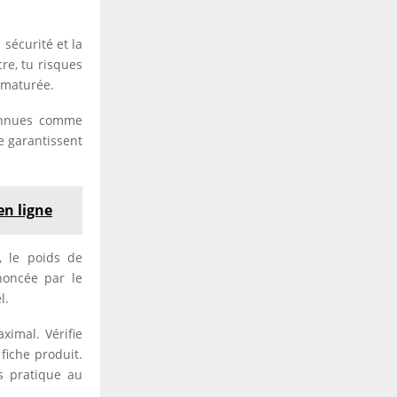
 sécurité et la
re, tu risques
ématurée.
connues comme
e garantissent
en ligne
, le poids de
nnoncée par le
l.
ximal. Vérifie
fiche produit.
s pratique au