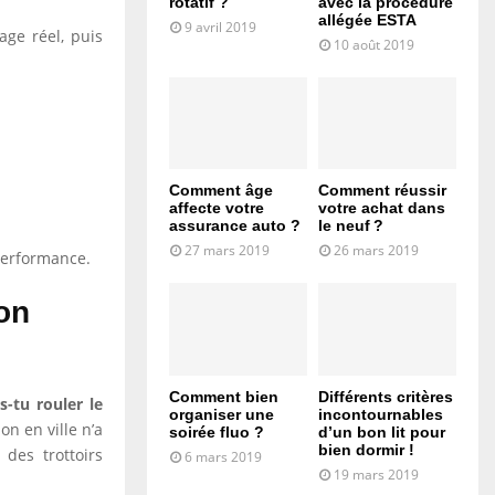
rotatif ?
avec la procédure
allégée ESTA
9 avril 2019
ge réel, puis
10 août 2019
Comment âge
Comment réussir
affecte votre
votre achat dans
assurance auto ?
le neuf ?
27 mars 2019
26 mars 2019
performance.
on
Comment bien
Différents critères
s-tu rouler le
organiser une
incontournables
on en ville n’a
soirée fluo ?
d’un bon lit pour
bien dormir !
des trottoirs
6 mars 2019
19 mars 2019