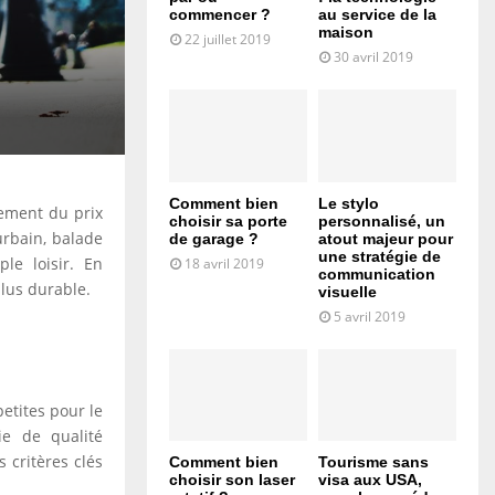
commencer ?
au service de la
maison
22 juillet 2019
30 avril 2019
Comment bien
Le stylo
lement du prix
choisir sa porte
personnalisé, un
urbain, balade
de garage ?
atout majeur pour
une stratégie de
ple loisir. En
18 avril 2019
communication
plus durable.
visuelle
5 avril 2019
petites pour le
ie de qualité
 critères clés
Comment bien
Tourisme sans
choisir son laser
visa aux USA,