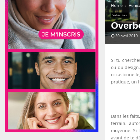
Home
Vehic
Vehicules
Overbo
30 avril 2019
Si tu cherche
ou du design.
occasionnelle
pratique, un 
Dans les faits
terrain, aut
moyenne. Si t
avant de te d