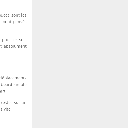
ouces sont les
alement pensés
i pour les sols
aut absolument
 déplacements
erboard simple
art.
 restes sur un
s vite.