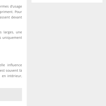
termes d’usage
 priment. Pour
 passent devant
es larges, une
les uniquement
lle influence
’est souvent là
 en intérieur,