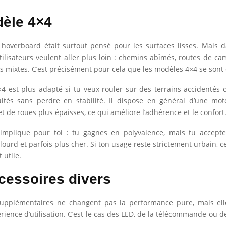
èle 4×4
 hoverboard était surtout pensé pour les surfaces lisses. Mais da
ilisateurs veulent aller plus loin : chemins abîmés, routes de ca
nes mixtes. C’est précisément pour cela que les modèles 4×4 se sont
 est plus adapté si tu veux rouler sur des terrains accidentés 
cultés sans perdre en stabilité. Il dispose en général d’une mot
t de roues plus épaisses, ce qui améliore l’adhérence et le confort
implique pour toi : tu gagnes en polyvalence, mais tu accept
lourd et parfois plus cher. Si ton usage reste strictement urbain, c
 utile.
cessoires divers
supplémentaires ne changent pas la performance pure, mais ell
érience d’utilisation. C’est le cas des LED, de la télécommande ou d