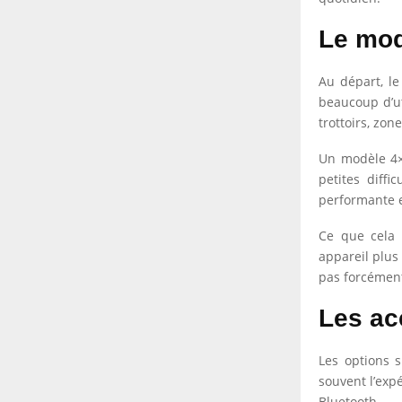
Le mod
Au départ, le
beaucoup d’ut
trottoirs, zo
Un modèle 4×4
petites diffi
performante e
Ce que cela 
appareil plus 
pas forcément
Les ac
Les options 
souvent l’exp
Bluetooth.