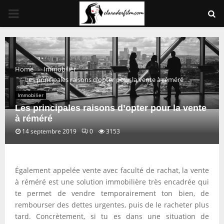
PRIMARY
MENU
Home
Immobilier
Les principales raisons d’opter pour la vente à réméré
Immobilier
Les principales raisons d’opter pour la vente
à réméré
14 septembre 2019
0
3153
Également appelée vente avec faculté de rachat, la vente
à réméré est une solution immobilière très encadrée qui
te permet de vendre temporairement ton bien, de
rembourser des dettes urgentes, puis de le racheter plus
tard. Concrètement, si tu es dans une situation de