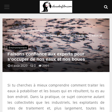
PRIMARY
MENU
Home
Environnement
Faisons confiance aux experts pour s’occuper de nos eaux et
nos boues
Environnement
Faisons confiance aux experts pour
s’occuper de nos eaux et nos boues
4 août 2020
0
2991
Si tu cherches à mieux comprendre comment traiter les
eaux à potabiliser et les boues qui en résultent, tu es au
bon endroit. Dans la pratique, ce sujet concerne autant
les collectivités que les industriels, les exploitants de
sites de traitement et, plus largement, toutes les