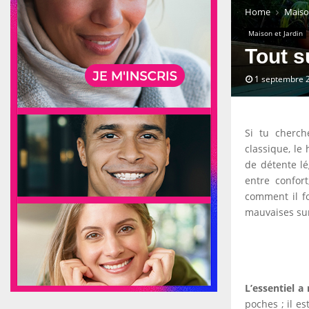
Home
Maison
Maison et Jardin
Tout s
1 septembre 
Si tu cherch
classique, le
de détente lé
entre confort
comment il fo
mauvaises sur
L’essentiel a 
poches ; il es