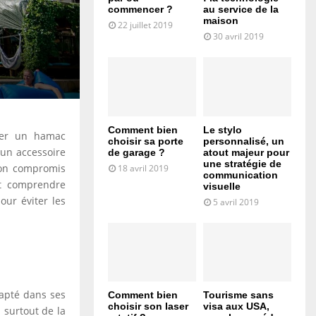
commencer ?
au service de la
maison
22 juillet 2019
30 avril 2019
Comment bien
Le stylo
ller un hamac
choisir sa porte
personnalisé, un
 un accessoire
de garage ?
atout majeur pour
une stratégie de
 bon compromis
18 avril 2019
communication
out comprendre
visuelle
our éviter les
5 avril 2019
apté dans ses
Comment bien
Tourisme sans
choisir son laser
visa aux USA,
d surtout de la