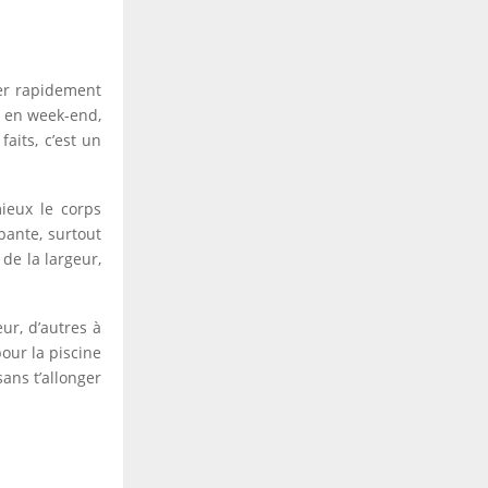
ller rapidement
, en week-end,
aits, c’est un
ieux le corps
pante, surtout
de la largeur,
ur, d’autres à
our la piscine
sans t’allonger