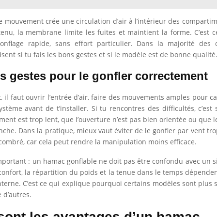
le mouvement crée une circulation d’air à l’intérieur des compartim
enu, la membrane limite les fuites et maintient la forme. C’est 
nflage rapide, sans effort particulier. Dans la majorité des 
sent si tu fais les bons gestes et si le modèle est de bonne qualité
s gestes pour le gonfler correctement
il faut ouvrir l’entrée d’air, faire des mouvements amples pour cap
ystème avant de t’installer. Si tu rencontres des difficultés, c’est
ent est trop lent, que l’ouverture n’est pas bien orientée ou que l
nche. Dans la pratique, mieux vaut éviter de le gonfler par vent tro
ombré, car cela peut rendre la manipulation moins efficace.
mportant : un hamac gonflable ne doit pas être confondu avec un 
 confort, la répartition du poids et la tenue dans le temps dépende
interne. C’est ce qui explique pourquoi certains modèles sont plus s
 d’autres.
sont les avantages d’un hamac