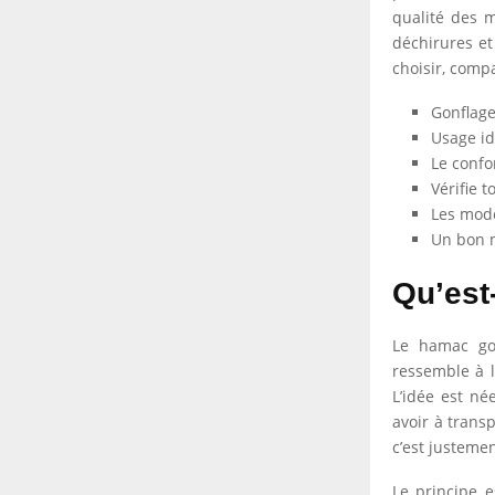
qualité des ma
déchirures et
choisir, compar
Gonflag
Usage idé
Le confo
Vérifie 
Les modè
Un bon m
Qu’est
Le hamac gon
ressemble à l
L’idée est né
avoir à trans
c’est justemen
Le principe 