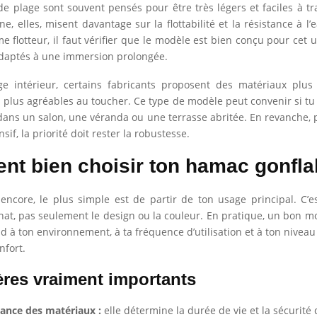
e plage sont souvent pensés pour être très légers et faciles à tr
ne, elles, misent davantage sur la flottabilité et la résistance à l’
me flotteur, il faut vérifier que le modèle est bien conçu pour cet 
adaptés à une immersion prolongée.
e intérieur, certains fabricants proposent des matériaux plus 
 plus agréables au toucher. Ce type de modèle peut convenir si tu
dans un salon, une véranda ou une terrasse abritée. En revanche,
nsif, la priorité doit rester la robustesse.
t bien choisir ton hamac gonfla
 encore, le plus simple est de partir de ton usage principal. C’es
hat, pas seulement le design ou la couleur. En pratique, un bon mo
d à ton environnement, à ta fréquence d’utilisation et à ton niveau
nfort.
ères vraiment importants
tance des matériaux :
elle détermine la durée de vie et la sécurité 