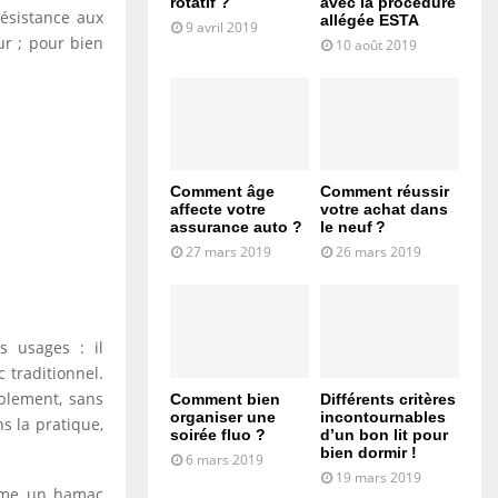
rotatif ?
avec la procédure
 résistance aux
allégée ESTA
9 avril 2019
ur ; pour bien
10 août 2019
Comment âge
Comment réussir
affecte votre
votre achat dans
assurance auto ?
le neuf ?
27 mars 2019
26 mars 2019
s usages : il
 traditionnel.
ablement, sans
Comment bien
Différents critères
organiser une
incontournables
s la pratique,
soirée fluo ?
d’un bon lit pour
bien dormir !
6 mars 2019
19 mars 2019
omme un hamac