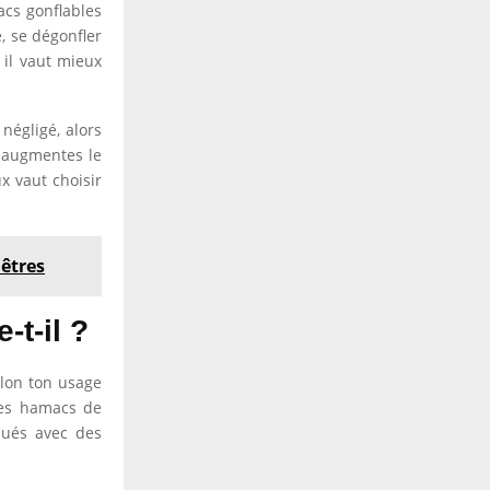
acs gonflables
, se dégonfler
 il vaut mieux
négligé, alors
u augmentes le
x vaut choisir
nêtres
t-il ?
elon ton usage
des hamacs de
qués avec des