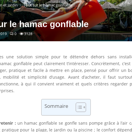
 et Jardin
Tout sur le hamac gonflable
ur le hamac gonflable
2019
0
3128
es une solution simple pour te détendre dehors sans insta
 hamac gonflable peut clairement t’intéresser. Concrètement, c’est
ger, pratique et facile à mettre en place, pensé pour offrir un
, mobilité et simplicité d’usage. Avant d’acheter, il faut surt
nctionne, à qui il convient vraiment et quels critères regarder p
prises.
Sommaire
retenir :
un hamac gonflable se gonfle sans pompe grâce à l’air c
t pratique pour la plage, le jardin ou la piscine ; le confort dépen