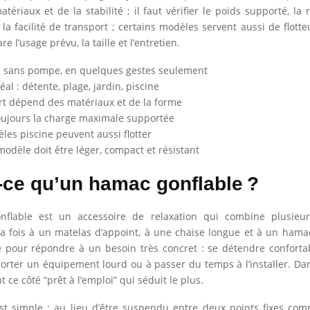
tériaux et de la stabilité ; il faut vérifier le poids supporté, la
 la facilité de transport ; certains modèles servent aussi de flotte
e l’usage prévu, la taille et l’entretien.
e sans pompe, en quelques gestes seulement
al : détente, plage, jardin, piscine
rt dépend des matériaux et de la forme
toujours la charge maximale supportée
les piscine peuvent aussi flotter
odèle doit être léger, compact et résistant
-ce qu’un hamac gonflable ?
flable est un accessoire de relaxation qui combine plusieur
a fois à un matelas d’appoint, à une chaise longue et à un hamac
e pour répondre à un besoin très concret : se détendre confort
porter un équipement lourd ou à passer du temps à l’installer. Dan
t ce côté “prêt à l’emploi” qui séduit le plus.
est simple : au lieu d’être suspendu entre deux points fixes c