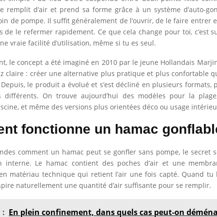
 se remplit d’air et prend sa forme grâce à un système d’auto-gon
in de pompe. Il suffit généralement de l’ouvrir, de le faire entre
uis de le refermer rapidement. Ce que cela change pour toi, c’est s
e vraie facilité d’utilisation, même si tu es seul.
t, le concept a été imaginé en 2010 par le jeune Hollandais Marj
z claire : créer une alternative plus pratique et plus confortable 
. Depuis, le produit a évolué et s’est décliné en plusieurs formats,
 différents. On trouve aujourd’hui des modèles pour la plage, 
iscine, et même des versions plus orientées déco ou usage intérieu
t fonctionne un hamac gonflabl
andes comment un hamac peut se gonfler sans pompe, le secret s
n interne. Le hamac contient des poches d’air et une membr
en matériau technique qui retient l’air une fois capté. Quand tu 
 aspire naturellement une quantité d’air suffisante pour se remplir.
 :
En plein confinement, dans quels cas peut-on déména