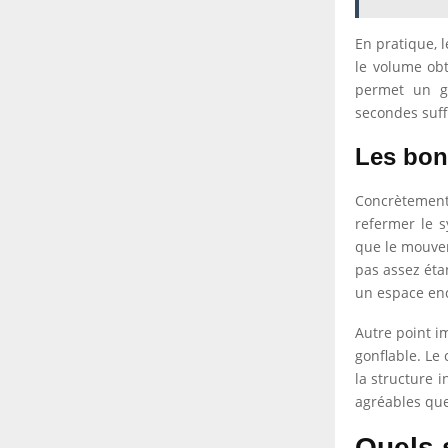
En pratique, 
le volume obt
permet un go
secondes suffi
Les bon
Concrètement, 
refermer le s
que le mouvem
pas assez éta
un espace enc
Autre point i
gonflable. Le
la structure 
agréables que
Quels 