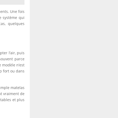
ents. Une fois
ce système qui
cas, quelques
.
ter l’air, puis
 souvent parce
e modèle n’est
p fort ou dans
simple matelas
nt vraiment de
tables et plus