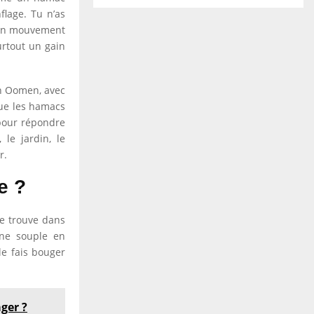
flage. Tu n’as
r en mouvement
urtout un gain
in Oomen, avec
que les hamacs
 pour répondre
le jardin, le
r.
e ?
e trouve dans
ane souple en
le fais bouger
ger ?