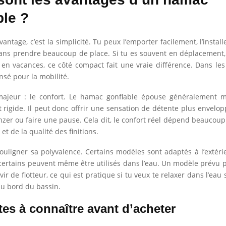
ble ?
vantage, c’est la simplicité. Tu peux l’emporter facilement, l’insta
sans prendre beaucoup de place. Si tu es souvent en déplacement
 en vacances, ce côté compact fait une vraie différence. Dans les f
nsé pour la mobilité.
majeur : le confort. Le hamac gonflable épouse généralement m
 rigide. Il peut donc offrir une sensation de détente plus envelop
onzer ou faire une pause. Cela dit, le confort réel dépend beaucoup 
 et de la qualité des finitions.
 souligner sa polyvalence. Certains modèles sont adaptés à l’extérie
et certains peuvent même être utilisés dans l’eau. Un modèle prévu p
vir de flotteur, ce qui est pratique si tu veux te relaxer dans l’eau 
u bord du bassin.
tes à connaître avant d’acheter