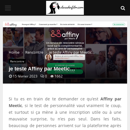
PRIMARY
MENU
Home
Rencontre
je teste Affiny par Meetic…
Rencontre
je teste Affiny par Meetic…
15 février 2023
0
1662
Si tu es en train de te demander ce qu’est
Affiny par
Meetic
, si le test de personnalité vaut vraiment le coup,
et surtout si ça mène à une inscription utile ou à une
mauvaise surprise, tu n’es pas seul. Dans les faits,
beaucoup de personnes arrivent sur la plateforme après