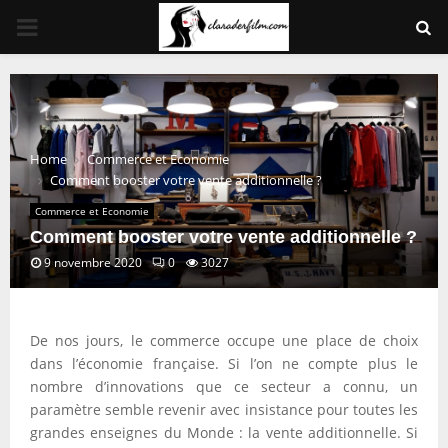
PRIMARY
MENU
Home
Commerce et Economie
Comment booster votre vente additionnelle ?
Commerce et Economie
Comment booster votre vente additionnelle ?
9 novembre 2020
0
3027
De nos jours, le commerce occupe une place de choix
dans l’économie française. Si l’on ne compte plus le
nombre d’innovations que ce secteur a connu, un
paramètre semble revenir avec insistance pour toutes les
grandes enseignes du Monde : la vente additionnelle. Si